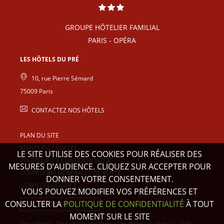
GROUPE HÔTELIER FAMILIAL
PARIS - OPÉRA
LES HÔTELS DU PRÉ
10, rue Pierre Sémard
75009
Paris
CONTACTEZ NOS HÔTELS
PLAN DU SITE
MENTIONS LÉGALES
LE SITE UTILISE DES COOKIES POUR RÉALISER DES
POLITIQUE DE CONFIDENTIALITÉ
MESURES D’AUDIENCE. CLIQUEZ SUR ACCEPTER POUR
CONDITIONS GÉNÉRALES DE VENTE
DONNER VOTRE CONSENTEMENT.
GÉRER LES COOKIES
VOUS POUVEZ MODIFIER VOS PRÉFÉRENCES ET
CONSULTER LA
POLITIQUE DE CONFIDENTIALITÉ
À TOUT
LANGUES
MOMENT SUR LE SITE
Site officiel - Tous droits réservés - Les Hôtels du Pré - © 2026