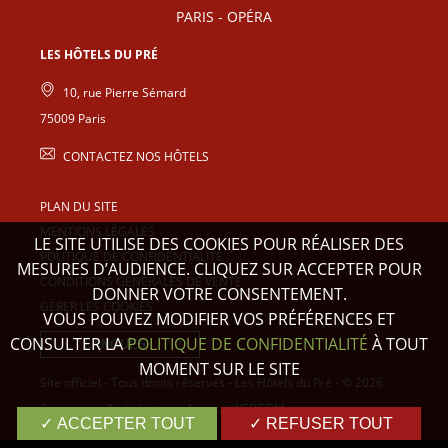
PARIS - OPÉRA
LES HÔTELS DU PRÉ
10, rue Pierre Sémard
75009
Paris
CONTACTEZ NOS HÔTELS
PLAN DU SITE
MENTIONS LÉGALES
LE SITE UTILISE DES COOKIES POUR RÉALISER DES
POLITIQUE DE CONFIDENTIALITÉ
MESURES D’AUDIENCE. CLIQUEZ SUR ACCEPTER POUR
CONDITIONS GÉNÉRALES DE VENTE
DONNER VOTRE CONSENTEMENT.
GÉRER LES COOKIES
VOUS POUVEZ MODIFIER VOS PRÉFÉRENCES ET
CONSULTER LA
POLITIQUE DE CONFIDENTIALITÉ
À TOUT
LANGUES
MOMENT SUR LE SITE
Site officiel - Tous droits réservés - Les Hôtels du Pré - © 2026
Conception & réalisation :
Agence WEBCOM
✓ ACCEPTER TOUT
✓ REFUSER TOUT